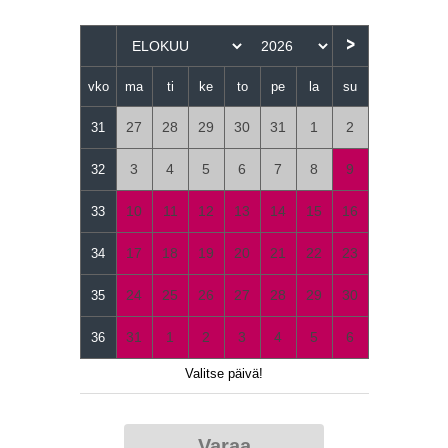
>
vko
ma
ti
ke
to
pe
la
su
27
28
29
30
31
1
2
31
3
4
5
6
7
8
9
32
10
11
12
13
14
15
16
33
17
18
19
20
21
22
23
34
24
25
26
27
28
29
30
35
31
1
2
3
4
5
6
36
Valitse päivä!