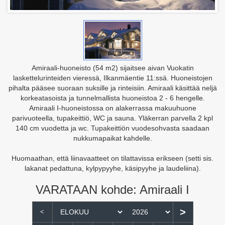
Amiraali-huoneisto (54 m2) sijaitsee aivan Vuokatin
laskettelurinteiden vieressä, Ilkanmäentie 11:ssä. Huoneistojen
pihalta pääsee suoraan suksille ja rinteisiin. Amiraali käsittää neljä
korkeatasoista ja tunnelmallista huoneistoa 2 - 6 hengelle.
Amiraali I-huoneistossa on alakerrassa makuuhuone
parivuoteella, tupakeittiö, WC ja sauna. Yläkerran parvella 2 kpl
140 cm vuodetta ja wc. Tupakeittiön vuodesohvasta saadaan
nukkumapaikat kahdelle.
Huomaathan, että liinavaatteet on tilattavissa erikseen (setti sis.
lakanat pedattuna, kylpypyyhe, käsipyyhe ja laudeliina).
VARATAAN kohde: Amiraali I