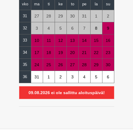
vko
ma
ti
ke
to
pe
la
su
31
27
28
29
30
31
1
2
32
3
4
5
6
7
8
9
33
10
11
12
13
14
15
16
34
17
18
19
20
21
22
23
35
24
25
26
27
28
29
30
36
31
1
2
3
4
5
6
09.08.2026
ei ole sallittu aloituspäivä!